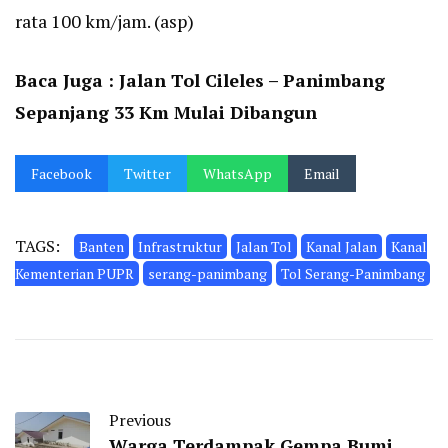
rata 100 km/jam. (asp)
Baca Juga :
Jalan Tol Cileles – Panimbang
Sepanjang 33 Km Mulai Dibangun
Facebook
Twitter
WhatsApp
Email
TAGS:
Banten
Infrastruktur
Jalan Tol
Kanal Jalan
Kanal
Kementerian PUPR
serang-panimbang
Tol Serang-Panimbang
Previous
Warga Terdampak Gempa Bumi