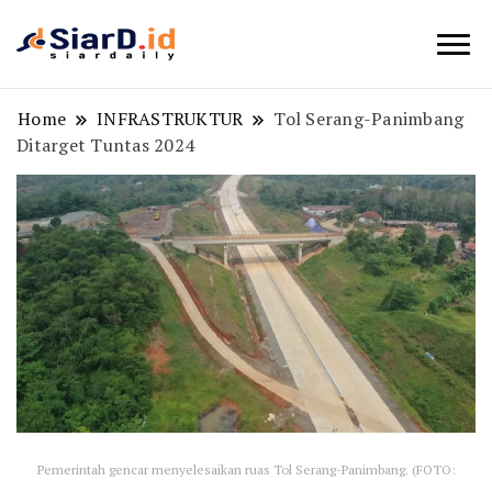
Berita Bisnis dan Edukasi
SiarD.id
Home
INFRASTRUKTUR
Tol Serang-Panimbang
Ditarget Tuntas 2024
Pemerintah gencar menyelesaikan ruas Tol Serang-Panimbang. (FOTO: