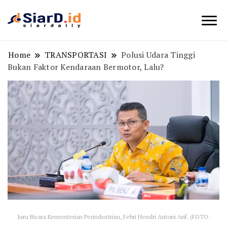
Berita Bisnis dan Edukasi
SiarD.id
Home
TRANSPORTASI
Polusi Udara Tinggi
Bukan Faktor Kendaraan Bermotor, Lalu?
Juru Bicara Kementerian Perindustrian, Febri Hendri Antoni Arif. (FOTO: