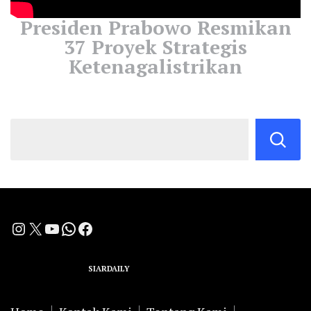
Presiden Prabowo Resmikan
37 Proyek Strategis
Ketenagalistrikan
Instagram
X
YouTube
WhatsApp
Facebook
A Group Member of
SIARDAILY
Networks