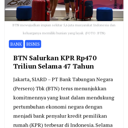
BTN mewujudkan impian sekitar 5,6 juta masyarakat Indonesia dan
keluarganya memiliki hunian yang layak. (FOTO: BTN)
BANK
BISNIS
BTN Salurkan KPR Rp470
Triliun Selama 47 Tahun
Jakarta, SIARD – PT Bank Tabungan Negara
(Persero) Tbk (BTN) terus menunjukkan
komitmennya yang kuat dalam mendukung
pertumbuhan ekonomi negara dengan
menjadi bank penyalur kredit pemilikan
rumah (KPR) terbesar di Indonesia. Selama