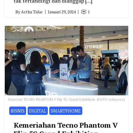
tak tertandingi dan dianggap […]
By
Artha Tidar
Januari 29, 2024
1
Pameran TECNO PHANTOM V Flip 5G Grand Exhibition. (FOTO Istimewa)
BISNIS
DIGITAL
SMARTPHONE
Kemeriahan Tecno Phantom V