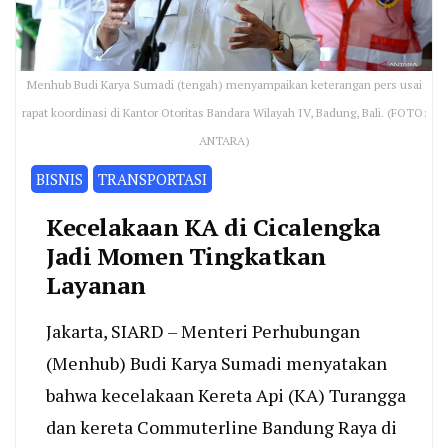
Menhub Budi Karya Sumadi (tengah) menyampaikan keterangan pers usai
rapat koordinasi di Kantor Otoritas Bandara Wilayah IV, Badung, Bali. (FOTO:
ANTARA)
BISNIS
TRANSPORTASI
Kecelakaan KA di Cicalengka
Jadi Momen Tingkatkan
Layanan
Jakarta, SIARD – Menteri Perhubungan
(Menhub) Budi Karya Sumadi menyatakan
bahwa kecelakaan Kereta Api (KA) Turangga
dan kereta Commuterline Bandung Raya di