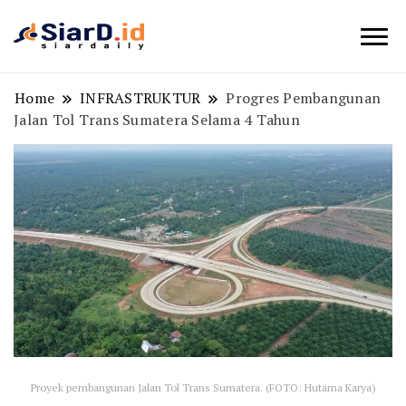
Berita Bisnis dan Edukasi
SiarD.id
Home
INFRASTRUKTUR
Progres Pembangunan
Jalan Tol Trans Sumatera Selama 4 Tahun
Proyek pembangunan Jalan Tol Trans Sumatera. (FOTO: Hutama Karya)