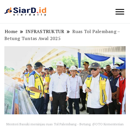
Berita Bisnis dan Edukasi
SiarD.id
Home
INFRASTRUKTUR
Ruas Tol Palembang –
Betung Tuntas Awal 2025
Menteri Basuki meninjau ruas Tol Palembang - Betung. (FOTO Kementerian