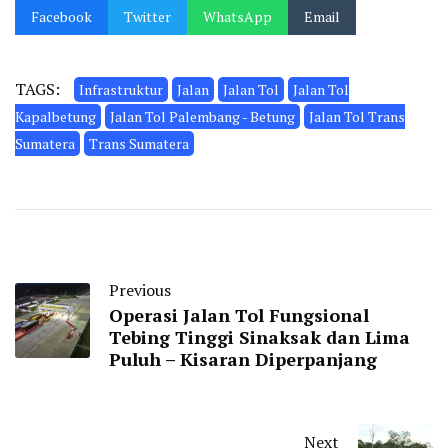
Facebook
Twitter
WhatsApp
Email
TAGS:
Infrastruktur
Jalan
Jalan Tol
Jalan Tol
Kapalbetung
Jalan Tol Palembang - Betung
Jalan Tol Trans
Sumatera
Trans Sumatera
Previous
Operasi Jalan Tol Fungsional
Tebing Tinggi Sinaksak dan Lima
Puluh – Kisaran Diperpanjang
Next