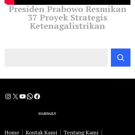
Presiden Prabowo Resmikan
37 Proyek Strategis
Ketenagalistrikan
Instagram
X
YouTube
WhatsApp
Facebook
A Group Member of
SIARDAILY
Networks
Home
Kontak Kami
Tentang Kami