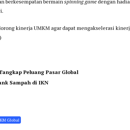
an berkesempatan bermain
spinning game
dengan hadi
i.
dorong kinerja UMKM agar dapat mengakselerasi kinerj
)
Tangkap Peluang Pasar Global
ank Sampah di IKN
KM Global