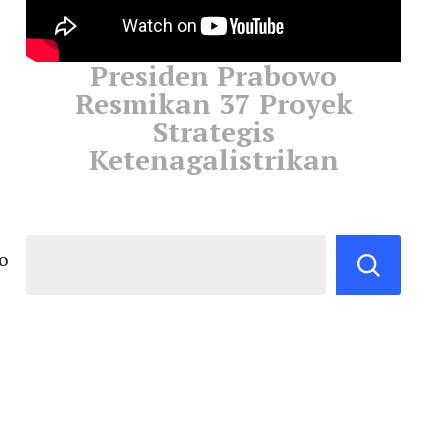
Presiden Prabowo
Resmikan 37 Proyek
Strategis
Ketenagalistrikan
o