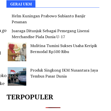
GERAI UKM
Helm Kuningan Prabowo Subianto Banjir
Pesanan
n
go
Juaraga Ditunjuk Sebagai Pemegang Lisensi
Merchandise Piala Dunia U-17
Mulitina Tumini Sukses Usaha Keripik
Bermodal Rp500 Ribu
I
Produk Singkong IKM Nusantara Jaya
Joko
Tembus Pasar Dunia
yke
TERPOPULER