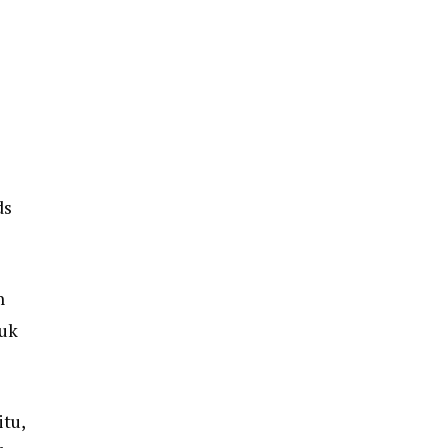
ds
n
tuk
tu,