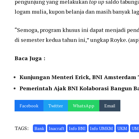
pengunjung yang melakukan
top up
saldo tabung
logam mulia, kupon belanja dan masih banyak lag
“Semoga, program khusus ini dapat menjadi pen
di semester kedua tahun ini,” ungkap Royke. (asp
Baca Juga :
Kunjungan Menteri Erick, BNI Amsterdam 
Pemerintah Ajak BNI Kolaborasi Bangun B
Facebook
Twitter
WhatsApp
Email
TAGS:
Bank
Inacraft
Info BNI
Info UMKM
UKM
UM