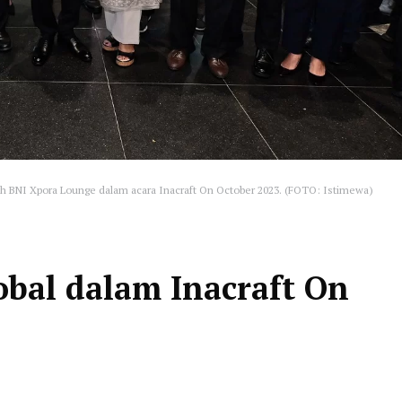
th BNI Xpora Lounge dalam acara Inacraft On October 2023. (FOTO: Istimewa)
bal dalam Inacraft On