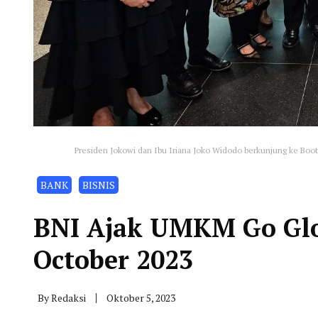
Presiden Jokowi dan Ibu Iriana Joko Widodo berkunjung ke Boo
BANK
BISNIS
BNI Ajak UMKM Go Glo
October 2023
By
Redaksi
Oktober 5, 2023