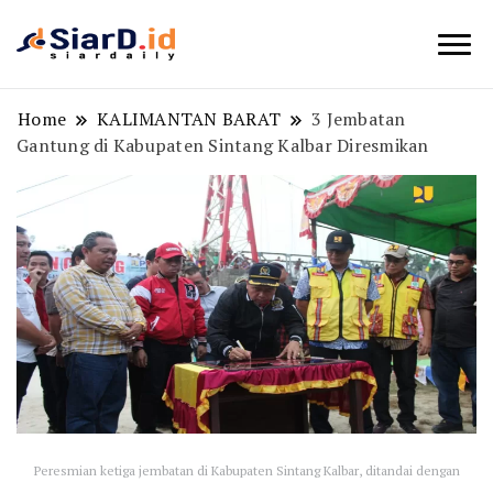
Berita Bisnis dan Edukasi
SiarD.id
Home
KALIMANTAN BARAT
3 Jembatan
Gantung di Kabupaten Sintang Kalbar Diresmikan
Peresmian ketiga jembatan di Kabupaten Sintang Kalbar, ditandai dengan