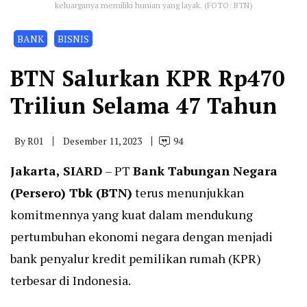
keluarganya memiliki hunian yang layak. (FOTO: BTN)
BANK
BISNIS
BTN Salurkan KPR Rp470
Triliun Selama 47 Tahun
By
R01
Desember 11, 2023
94
Jakarta, SIARD
– PT
Bank Tabungan Negara
(Persero) Tbk (BTN)
terus menunjukkan
komitmennya yang kuat dalam mendukung
pertumbuhan ekonomi negara dengan menjadi
bank penyalur kredit pemilikan rumah (KPR)
terbesar di Indonesia.