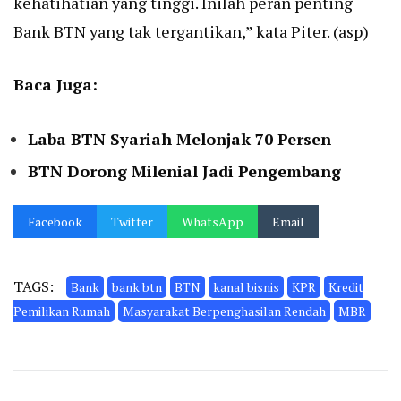
kehatihatian yang tinggi. Inilah peran penting
Bank BTN yang tak tergantikan,” kata Piter. (asp)
Baca Juga:
Laba BTN Syariah Melonjak 70 Persen
BTN Dorong Milenial Jadi Pengembang
Facebook
Twitter
WhatsApp
Email
TAGS:
Bank
bank btn
BTN
kanal bisnis
KPR
Kredit
Pemilikan Rumah
Masyarakat Berpenghasilan Rendah
MBR