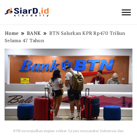
Berita Bisnis dan Edukasi
SiarD.id
Home
BANK
BTN Salurkan KPR Rp470 Triliun
Selama 47 Tahun
BTN mewujudkan impian sekitar 5,6 juta masyarakat Indonesia dan