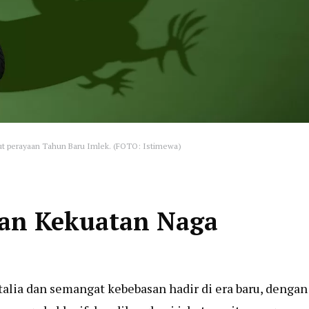
t perayaan Tahun Baru Imlek. (FOTO: Istimewa)
gan Kekuatan Naga
Italia dan semangat kebebasan hadir di era baru, dengan