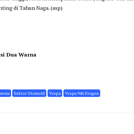
ing di Tahun Naga. (asp)
asi Dua Warna
nesia
Sektor Otomotif
Vespa
Vespa 946 Dragon