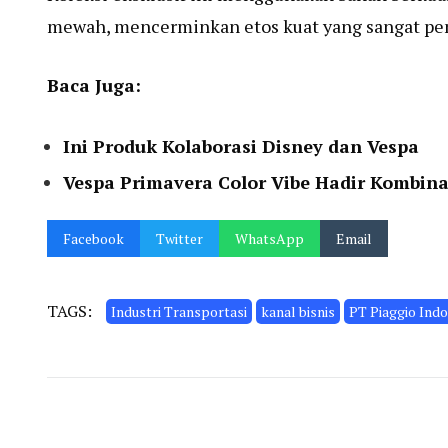
mewah, mencerminkan etos kuat yang sangat pent
Baca Juga:
Ini Produk Kolaborasi Disney dan Vespa
Vespa Primavera Color Vibe Hadir Kombin
Facebook
Twitter
WhatsApp
Email
TAGS:
Industri Transportasi
kanal bisnis
PT Piaggio Indo