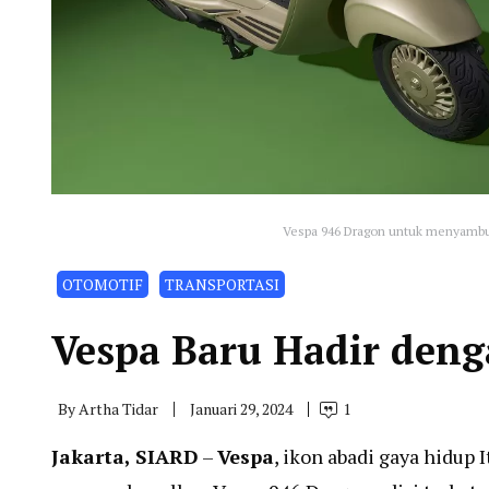
Vespa 946 Dragon untuk menyambu
OTOMOTIF
TRANSPORTASI
Vespa Baru Hadir den
By
Artha Tidar
Januari 29, 2024
1
Jakarta, SIARD
–
Vespa
, ikon abadi gaya hidup 