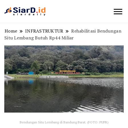
Berita Bisnis dan Edukasi
SiarD.id
Home
INFRASTRUKTUR
Rehabilitasi Bendungan
Situ Lembang Butuh Rp44 Miliar
Bendungan Situ Lembang di Bandung Barat. (FOTO: PUPR)