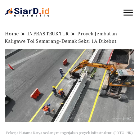
Berita Bisnis dan Edukasi
SiarD.id
Home
INFRASTRUKTUR
Proyek Jembatan
Kaligawe Tol Semarang-Demak Seksi 1A Dikebut
Pekerja Hutama Karya sedang mengerjakan proyek infrastruktur. (FOTO: HK)