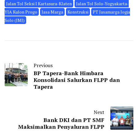
Jalan Tol Seksi I Kartasura-Klaten
Jalan Tol Solo-Yogyakarta-
YIA Kulon Progo
Jasa Marga
Konstruksi
PT Jasamarga Jogja
Solo (JMJ)
Previous
BP Tapera-Bank Himbara
Konsolidasi Salurkan FLPP dan
Tapera
Next
Bank DKI dan PT SMF
Maksimalkan Penyaluran FLPP