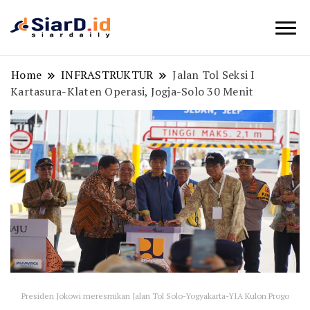
Berita Bisnis dan Edukasi
SiarD.id
Home
INFRASTRUKTUR
Jalan Tol Seksi I
Kartasura-Klaten Operasi, Jogja-Solo 30 Menit
Presiden Jokowi meresmikan Jalan Tol Solo-Yogyakarta-YIA Kulon Progo