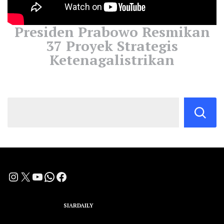
Presiden Prabowo Resmikan
37 Proyek Strategis
Ketenagalistrikan
Instagram
X
YouTube
WhatsApp
Facebook
A Group Member of
SIARDAILY
Networks