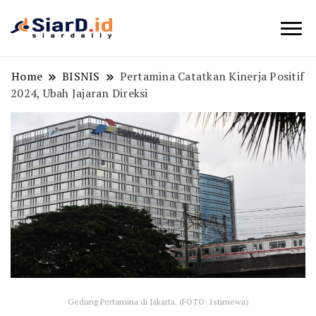
Berita Bisnis dan Edukasi
SiarD.id
Home
BISNIS
Pertamina Catatkan Kinerja Positif
2024, Ubah Jajaran Direksi
Gedung Pertamina di Jakarta. (FOTO: Istimewa)