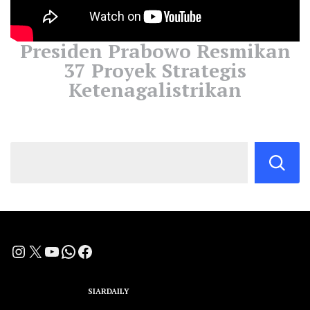
Presiden Prabowo Resmikan
37 Proyek Strategis
Ketenagalistrikan
Instagram
X
YouTube
WhatsApp
Facebook
A Group Member of
SIARDAILY
Networks