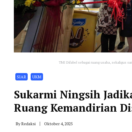
TMI Difabel sebagai ruang usaha, sekaligus s
SIAR
UKM
Sukarmi Ningsih Jadik
Ruang Kemandirian Dis
By
Redaksi
Oktober 4, 2025