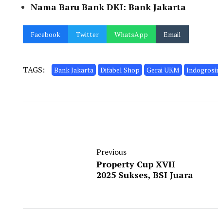
Nama Baru Bank DKI: Bank Jakarta
Facebook
Twitter
WhatsApp
Email
TAGS:
Bank Jakarta
Difabel Shop
Gerai UKM
Indogrosi
Previous
Property Cup XVII
2025 Sukses, BSI Juara