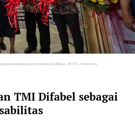
arana pembelajaran penyandang disabilitas. (FOTO: Istimewa)
an TMI Difabel sebagai
abilitas