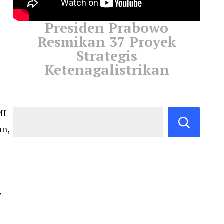
u
Presiden Prabowo
Resmikan 37 Proyek
Strategis
Ketenagalistrikan
MI
an,
,