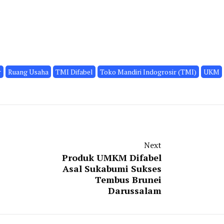
r
Ruang Usaha
TMI Difabel
Toko Mandiri Indogrosir (TMI)
UKM
Next
Produk UMKM Difabel
Asal Sukabumi Sukses
Tembus Brunei
Darussalam