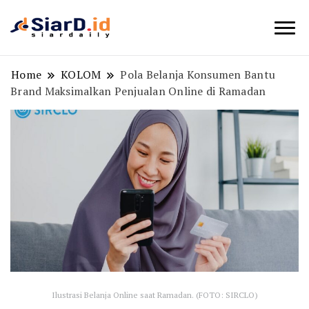
Berita Bisnis dan Edukasi
SiarD.id
Home
KOLOM
Pola Belanja Konsumen Bantu
Brand Maksimalkan Penjualan Online di Ramadan
Ilustrasi Belanja Online saat Ramadan. (FOTO: SIRCLO)