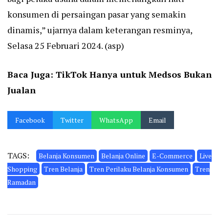
konsumen di persaingan pasar yang semakin
dinamis,” ujarnya dalam keterangan resminya,
Selasa 25 Februari 2024. (asp)
Baca Juga:
TikTok Hanya untuk Medsos Bukan
Jualan
Facebook
Twitter
WhatsApp
Email
TAGS:
Belanja Konsumen
Belanja Online
E-Commerce
Live
Shopping
Tren Belanja
Tren Perilaku Belanja Konsumen
Tren
Ramadan