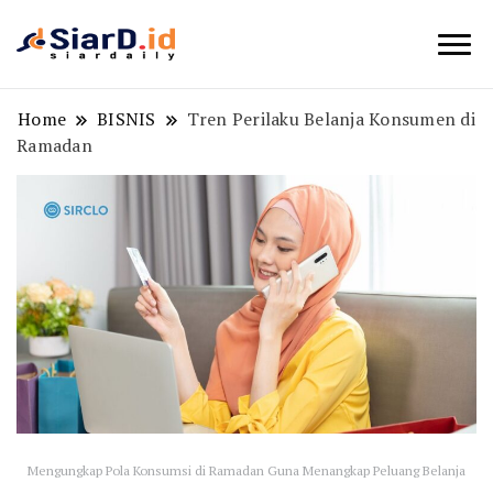
Berita Bisnis dan Edukasi
SiarD.id
Home
BISNIS
Tren Perilaku Belanja Konsumen di
Ramadan
Mengungkap Pola Konsumsi di Ramadan Guna Menangkap Peluang Belanja