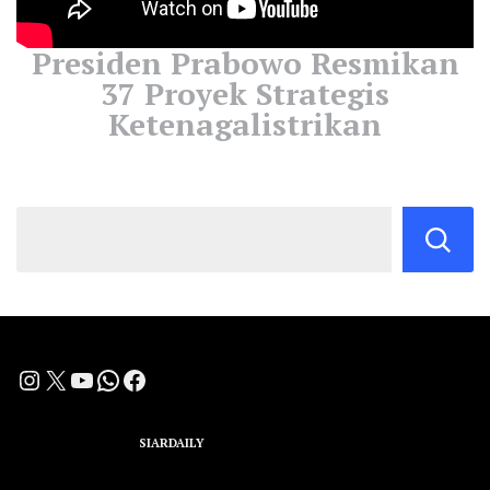
Presiden Prabowo Resmikan
37 Proyek Strategis
Ketenagalistrikan
Instagram
X
YouTube
WhatsApp
Facebook
A Group Member of
SIARDAILY
Networks