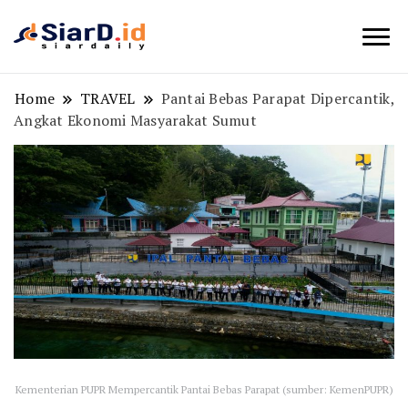
Berita Bisnis dan Edukasi
SiarD.id
Home
TRAVEL
Pantai Bebas Parapat Dipercantik,
Angkat Ekonomi Masyarakat Sumut
Kementerian PUPR Mempercantik Pantai Bebas Parapat (sumber: KemenPUPR)