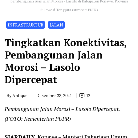
pembangunan ruas jalan Morosi - Lasolo di Kabupaten Konawe, Provinsi
Sulawesi Tenggara (sumber: PUPR)
INFRASTRUKTUR
JALAN
Tingkatkan Konektivitas,
Pembangunan Jalan
Morosi – Lasolo
Dipercepat
By
Antique
Desember 28, 2021
12
Pembangunan Jalan Morosi – Lasolo Dipercepat.
(FOTO: Kementerian PUPR)
SIARDAILY
, Konawe – Menteri Pekerjaan Umum