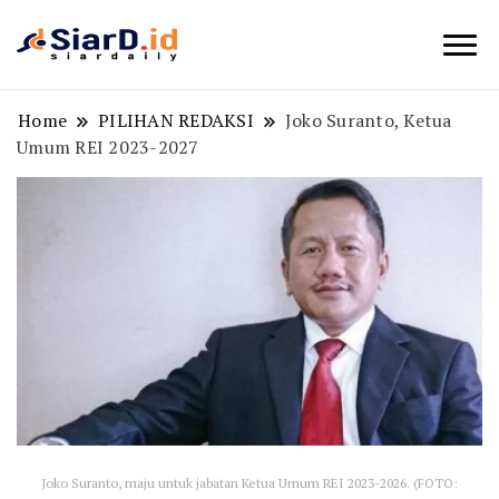
Berita Bisnis dan Edukasi
SiarD.id
Home
PILIHAN REDAKSI
Joko Suranto, Ketua
Umum REI 2023-2027
Joko Suranto, maju untuk jabatan Ketua Umum REI 2023-2026. (FOTO: