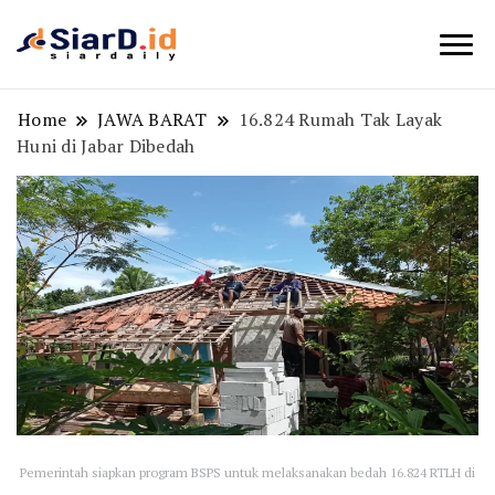
Berita Bisnis dan Edukasi
SiarD.id
Home
JAWA BARAT
16.824 Rumah Tak Layak
Huni di Jabar Dibedah
Pemerintah siapkan program BSPS untuk melaksanakan bedah 16.824 RTLH di