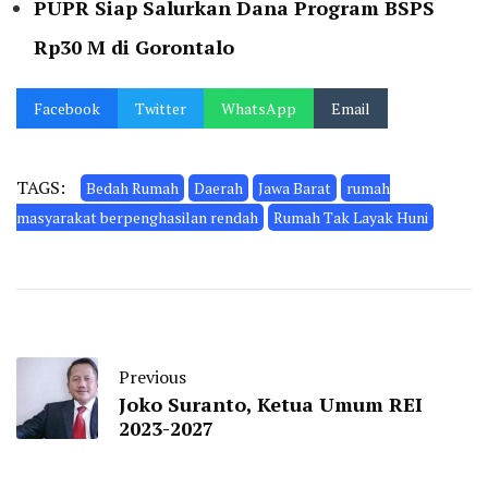
PUPR Siap Salurkan Dana Program BSPS
Rp30 M di Gorontalo
Facebook
Twitter
WhatsApp
Email
TAGS:
Bedah Rumah
Daerah
Jawa Barat
rumah
masyarakat berpenghasilan rendah
Rumah Tak Layak Huni
Previous
Joko Suranto, Ketua Umum REI
2023-2027