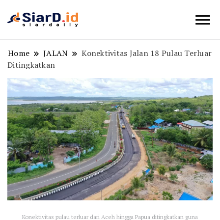
Berita Bisnis dan Edukasi
SiarD.id
Home
JALAN
Konektivitas Jalan 18 Pulau Terluar
Ditingkatkan
Konektivitas pulau terluar dari Aceh hingga Papua ditingkatkan guna