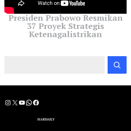
Presiden Prabowo Resmikan
37 Proyek Strategis
Ketenagalistrikan
Instagram
X
YouTube
WhatsApp
Facebook
A Group Member of
SIARDAILY
Networks