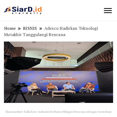
Berita Bisnis dan Edukasi
SiarD.id
Home
BISNIS
Adexco Hadirkan Teknologi
Mutakhir Tanggulangi Bencana
Narasumber Talkshow Industri Berbasis Mitigasi Bencana dengan Sentuhan