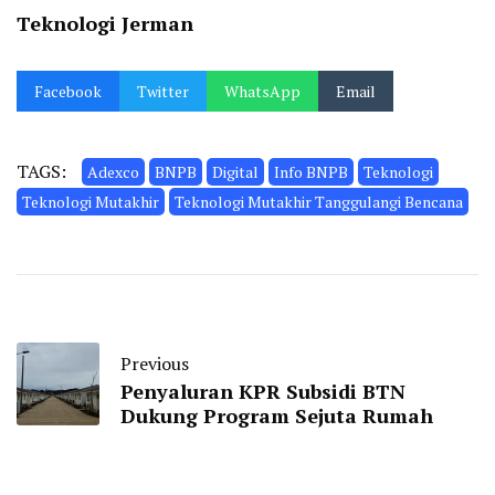
Teknologi Jerman
Facebook
Twitter
WhatsApp
Email
TAGS:
Adexco
BNPB
Digital
Info BNPB
Teknologi
Teknologi Mutakhir
Teknologi Mutakhir Tanggulangi Bencana
Previous
Penyaluran KPR Subsidi BTN
Dukung Program Sejuta Rumah