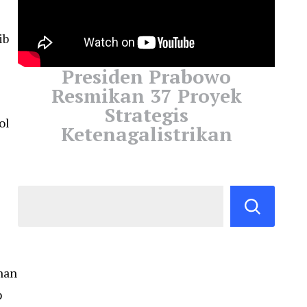
ib
Presiden Prabowo
Resmikan 37 Proyek
Strategis
ol
Ketenagalistrikan
han
p