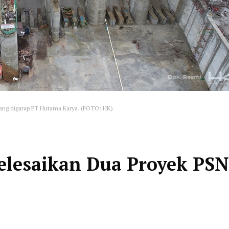
ang digarap PT Hutama Karya. (FOTO: HK)
elesaikan Dua Proyek PSN