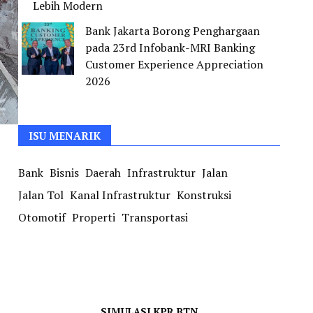
Lebih Modern
Bank Jakarta Borong Penghargaan
pada 23rd Infobank-MRI Banking
Customer Experience Appreciation
2026
ISU MENARIK
Bank
Bisnis
Daerah
Infrastruktur
Jalan
Jalan Tol
Kanal Infrastruktur
Konstruksi
Otomotif
Properti
Transportasi
SIMULASI KPR BTN